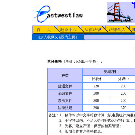
§
加入收藏夹
§
设为主页
§
笔译价格
（单价：RMB/千字符）：
英/韩/日
种类
中译外
外译中
普通文件
220
200
金融文件
300
260
涉法文件
300
260
法律法规
390
370
备注：1、稿件均以中文字符数计算（以电脑统计为准
2、千字符以内、不足500字符按500字符计算，超
3、为客户建立严谨、保密的档案管理；
4、长期合作客户价格优惠。