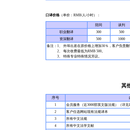
口译价格
（单价：RMB/人/小时）：
陪同
谈判
职业翻译
300
500
资深翻译
500
1000
备注：1、 外埠出差在原价格上增加30％，客户负责
2、 每次收费最低为RMB 500。
3、 特殊专业特殊情况另议。
其
序号
1
会员服务（近3000部英文版法规）（详见Legisla
2
客户任选网站现有法规译本
3
所有中文法规
4
所有中文法学文献