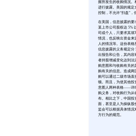
握所发生的收购情况。相
进行披露。美国的规定
控制，不允许“扫盘”
在美国，信息披露的要求
某上市公司股权达 5% 
司或个人，只要求其填写
情况，也反映出资金来
人的情况等。这份表格
信息披露的义务规定分 
出报告和公告，其内容
者持股增减变化达到法
购意图和与收购有关的
购有关的信息。造成两
购可以通过二级市场直
顿。而且，为使其他投
意图人两种表格——详细
购义务，对收购行为从
布。相比之下，中国投
面，甚至是人为操纵股
监会可以根据具体情况
方行为的规范。