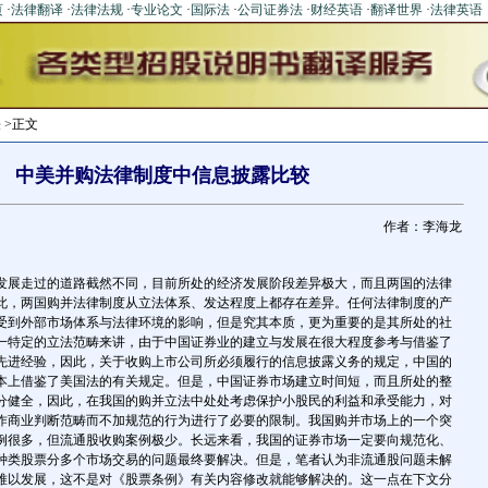
页
·
法律翻译
·
法律法规
·
专业论文
·
国际法
·
公司证券法
·
财经英语
·
翻译世界
·
法律英语
法
>正文
中美并购法律制度中信息披露比较
作者：李海龙
发展走过的道路截然不同，目前所处的经济发展阶段差异极大，而且两国的法律
此，两国购并法律制度从立法体系、发达程度上都存在差异。任何法律制度的产
受到外部市场体系与法律环境的影响，但是究其本质，更为重要的是其所处的社
一特定的立法范畴来讲，由于中国证券业的建立与发展在很大程度参考与借鉴了
先进经验，因此，关于收购上市公司所必须履行的信息披露义务的规定，中国的
本上借鉴了美国法的有关规定。但是，中国证券市场建立时间短，而且所处的整
分健全，因此，在我国的购并立法中处处考虑保护小股民的利益和承受能力，对
作商业判断范畴而不加规范的行为进行了必要的限制。我国购并市场上的一个突
例很多，但流通股收购案例极少。长远来看，我国的证券市场一定要向规范化、
种类股票分多个市场交易的问题最终要解决。但是，笔者认为非流通股问题未解
难以发展，这不是对《股票条例》有关内容修改就能够解决的。这一点在下文分