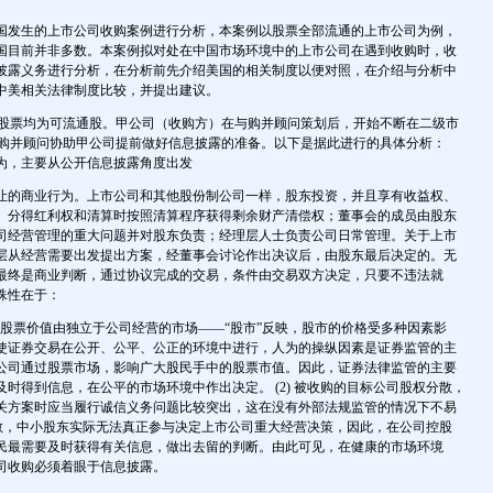
。
国发生的上市公司收购案例进行分析，本案例以股票全部流通的上市公司为例，
国目前并非多数。本案例拟对处在中国市场环境中的上市公司在遇到收购时，收
披露义务进行分析，在分析前先介绍美国的相关制度以便对照，在介绍与分析中
中美相关法律制度比较，并提出建议。
全部股票均为可流通股。甲公司（收购方）在与购并顾问策划后，开始不断在二级市
票。购并顾问协助甲公司提前做好信息披露的准备。以下是据此进行的具体分析：
为，主要从公开信息披露角度出发
让的商业行为。上市公司和其他股份制公司一样，股东投资，并且享有收益权、
、分得红利权和清算时按照清算程序获得剩余财产清偿权；董事会的成员由股东
司经营管理的重大问题并对股东负责；经理层人士负责公司日常管理。关于上市
层从经营需要出发提出方案，经董事会讨论作出决议后，由股东最后决定的。无
最终是商业判断，通过协议完成的交易，条件由交易双方决定，只要不违法就
殊性在于：
司的股票价值由独立于公司经营的市场——“股市”反映，股市的价格受多种因素影
使证券交易在公开、公平、公正的环境中进行，人为的操纵因素是证券监管的主
公司通过股票市场，影响广大股民手中的股票市值。因此，证券法律监管的主要
时得到信息，在公平的市场环境中作出决定。 (2) 被收购的目标公司股权分散，
关方案时应当履行诚信义务问题比较突出，这在没有外部法规监管的情况下不易
权分散，中小股东实际无法真正参与决定上市公司重大经营决策，因此，在公司控股
民最需要及时获得有关信息，做出去留的判断。由此可见，在健康的市场环境
司收购必须着眼于信息披露。