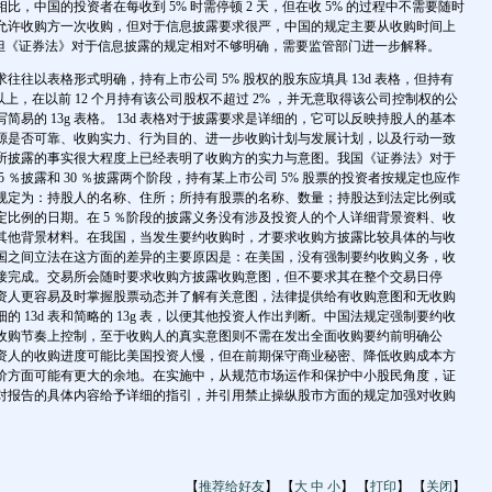
比，中国的投资者在每收到 5% 时需停顿 2 天，但在收 5% 的过程中不需要随时
允许收购方一次收购，但对于信息披露要求很严，中国的规定主要从收购时间上
，但《证券法》对于信息披露的规定相对不够明确，需要监管部门进一步解释。
往往以表格形式明确，持有上市公司 5% 股权的股东应填具 13d 表格，但持有
以上，在以前 12 个月持有该公司股权不超过 2% ，并无意取得该公司控制权的公
简易的 13g 表格。 13d 表格对于披露要求是详细的，它可以反映持股人的基本
源是否可靠、收购实力、行为目的、进一步收购计划与发展计划，以及行动一致
所披露的事实很大程度上已经表明了收购方的实力与意图。我国《证券法》对于
5 ％披露和 30 ％披露两个阶段，持有某上市公司 5% 股票的投资者按规定也应作
规定为：持股人的名称、住所；所持有股票的名称、数量；持股达到法定比例或
定比例的日期。在 5 ％阶段的披露义务没有涉及投资人的个人详细背景资料、收
其他背景材料。在我国，当发生要约收购时，才要求收购方披露比较具体的与收
国之间立法在这方面的差异的主要原因是：在美国，没有强制要约收购义务，收
接完成。交易所会随时要求收购方披露收购意图，但不要求其在整个交易日停
资人更容易及时掌握股票动态并了解有关意图，法律提供给有收购意图和无收购
的 13d 表和简略的 13g 表，以便其他投资人作出判断。中国法规定强制要约收
收购节奏上控制，至于收购人的真实意图则不需在发出全面收购要约前明确公
资人的收购进度可能比美国投资人慢，但在前期保守商业秘密、降低收购成本方
价方面可能有更大的余地。在实施中，从规范市场运作和保护中小股民角度，证
对报告的具体内容给予详细的指引，并引用禁止操纵股市方面的规定加强对收购
【
推荐给好友
】 【
大
中
小
】 【
打印
】 【
关闭
】