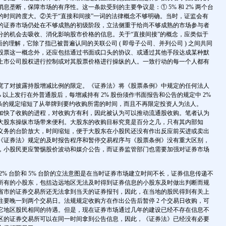
息垄断，保障市场的有序性。这一条款受到的主要争议是：① 5% 和 2% 两个台
的时间跨度大。②关于“直接和间接”一词的法律概念不够明确。当时，证监会有
的证券市场仍处在不够成熟的初级阶段，立法侧重于给尚不够成熟的市场参与者
分的机会去吸收、消化影响股市价格的信息。关于“直接间接”的概念，应类似于
语的理解，它除了指已被普遍认同的关联公司 ( 即母子公司、并列公司 ) 之间共同
股票这一概念外，还应包括通过书面或口头的协议、或通过其他手段达成某种默
上市公司股权进行控制或对其股票价格进行操纵的人。一致行动的每一个人都有
宽了对披露持股增减比例的限定。《证券法》将《股票条例》中规定的任何法人
% 以上发行在外普通股后，每增减持有 2% 股份须作书面报告和公告的规定中 2%
。本条的规定缩短了从举牌到要约收购所需的时间，而且不再限定投资人为法人。
加快了收购的进程，对收购方有利，因此被认为可以推动流通股收购。笔者认为
大股东操纵市场带来便利。大股东的收购目标究竟是百分之几，只有其内部知
义务的台阶放大，时间缩短，便于大股东在小股民还没有作出反应前买进或卖出
《证券法》规定的及时报告程序和暂停交易程序与《股票条例》没有重大区别，
，小股民更应警惕股价波动和媒介公告，而证券监管部门也需要加强对证券市场
2% 台阶和 5% 台阶的立法意图是在当时证券市场建立时间不长，证券信息传递不
所有的小股东，包括边远地区无法及时得到证券信息的小股东及时做出判断而规
省市的证券交易所还无法拿到当天的证券报刊，因此，在当地的股民得到有关上
往要晚一到两个交易日。法规规定收购方在作出公告后暂停 2 个交易日收购，可
它地区股民相同的待遇。但是，现在证券市场通过几年的建设已经不存在信息不
区的证券交易所可以在同一时间拿到公告信息，因此，《证券法》已经没有必要