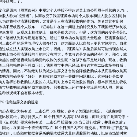
中停顿两日了。
个变化是原来《股票条例》中规定个人持股不得超过某上市公司股份总额的 0.5% ，
持股人称为“投资者”，从而改变了我国证券市场对个人股东和法人股东区别对待
认为这将推动流通股收购，尤其是个人在流通股收购的作为。笔者对此有所保
市场不应歧视个人股东，《证券法》在这一问题上的转变反映了我国经济体制改
健康发展，从观念上和体制上，确实是很大进步。但是，这方面的改变是否足以
呢？笔者认为其作用是有限的。通过二级市场收购需要大量现金，还需要金融机
对上市公司的经营管理投入很多精力，这方面法人比自然人更具实施能力。自然
通过成立法人实现收购上市公司，因此，《证券法》实施后虽然可能出现自然人
收购上市公司流通股的可能性没有增大，毕竟收购是复杂的经济行为。那么，减
跨越的台阶是否就能推动要约收购的发生呢？这似乎也不是绝对的。现在，收购
价上升的幅度并不总成正比，我国股市中也已经出现收购方在二级市场举牌后，
的情况。因此，不能绝对认为减少披露义务台阶会降低收购成本从而推动收购案
收购方的确享受了好处，但和收购成本这一关键性问题相比，这种好处是次要
购方选择协议收购法人股的方式达到对上市公司控股的目的，根本原因是协议收
级市场收购流通股的成本低得多。只要市场上还存在不能流通的法人股、国家
这种状况就不会有根本转变。
5% 信息披露义务的规定
的起点规定为持有某一上市公司 5% 股权，参考了美国法的规定。《威廉姆斯
比较宽松，要求持股人在 10 个日历日内填写 13d 表格，而且没有在此期间停止
《证券法》要求在持有某一上市公司股票在 5% 当日进行披露，并且在之后 2
因此，在美国一个投资者可以在 10 个日历日内不中断交易，甚至通过“扫盘”购
成收购，但应随时根据交易所的要求披露大量购进股票的动机，以使市场随时掌