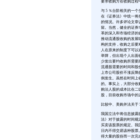
要求收购方在收购过程
与 5 ％台阶相关的一
在《证券法》中统一将
的情况。许多评论文章
留。当然，健全的证券
革的深入和市场经济的
推动流通股收购的发展
构的支持，收购之后要
人在原来的制度下可以
举牌，但出现个人出面
少发出要约收购所需要
流通股需要的时间和股
上市公司股价不涨反降
例发生。虽然在时间上
的。事实上，大部分收
购法人股的成本比在二
股，目前收购市场中的
比较中、美购并法关于 
我国立法中将信息披露
法》对于披露的时间规定
买卖该股票的规定。我国
日内不得交易该种股票。
得大量的股份而一次完