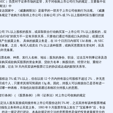
SEC ）负责对于证券市场的监管，关于对收购上市公司行为的规定，主要集中在
姆斯法》中
发达国家中，《威廉姆斯法》是最早的一部关于上市公司收购行为法规。《威廉
4 条规定了收购方在取得上市公司 ( 目标公司 )5% 或 5% 以上股权时应当履行的披
司 5% 以上股权的股东，或采取联合行动购买某一上市公司 5% 以上股权的，应
联合行动”的双方不一定有关联关系，只要他们通过书面或口头的协议，或通过其
产生披露义务。 具体的披露义务是，在 10 个日历日内填写 13d 表格，向 SEC
司备案。之后，每买入或卖出 1% 以上该种股票，或购买意图发生变化时，应及
机构补充备案。
有：股票名称、种类、发行人名称、地址；股东的身份、职业、过去五年刑事记录及违
东购买或欲购买股票的资金来源、贷款方名单；购股目的、经营计划、重组计
额，过去 50 天内买卖该种股票订立的协议或达成的默契关系等。
股权达 5% 或 5% 以上，但在以前 12 个月内持有该公司股权不超过 2% ，并无意
或个人，只要求其填写简易的 13g 表。因此，持股人可以根据自己是否有进一
写哪一种表格，市场也比较容易通过表格区分持股人的意图。
行条例》 ( 《股票条例》 ) 和《证券法》对上市公司收购的规定
条规定法人股东直接或间接持有上市公司股份达到 5% 时，之后其持有该种股票增减
的报告义务和停止买卖义务。 1993 年 9 月股票市场上发生了“宝延事件”后，专业
》的这一规定进行评论。本条款规定的立法的意图显然是保护投资者掌握充分的