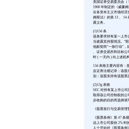
美国证券交易委员会（ 
1968 年制定的《威廉
在各资本主义市场经济
姆斯法》的第 13 、 1
露义务。
(1)13d 条
该条要求持有某一上市公
当披露其持股情况。“
他默契而“一致行动”，就
、证券交易所和目标公
时 ( 一天内 ) 向上述
13d 表格主要内容
反证券法规记录；该股
划；该股东持有该股票总
(2)13g 表格
SEC 对持有某上市公司
取得该公司控制权的公司
步收购的目的而选择填
《股票发行与交易管理暂
《股票条例》第 47 
达上市公司股份 2% 时
人士开始对《股票条例