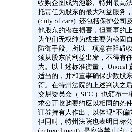
收购企图成为泡影。特州最高
托责任为股东的最大利益服务
(duty of care) 还包括保
他股东的潜在损害，但董事的
为他们无权纯为或主要为稳固
防御手段。所以一项意在阻碍
须从股东的利益出发，不得有
为。以上述标准衡量， Unoca
适当的，并和董事确保少数股
符。在特州法院的上述判决之
交易委员会（ SEC ）也颁布一项 14
求公开收购要约应以相同的条
证券持有人作出，以体现“不偏
但同时，特州法院也表明目标
(entrenchment) 是应当禁止的，在 Sc