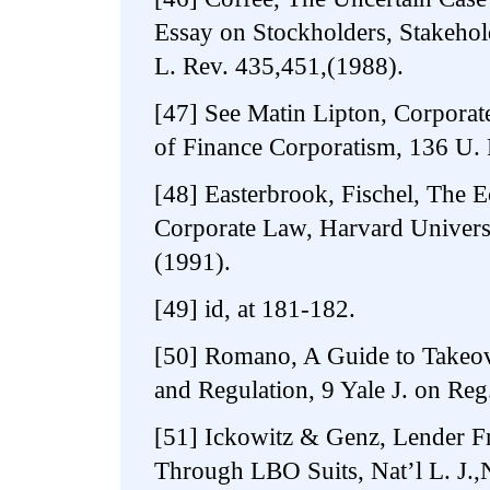
Essay on Stockholders, Stakehol
L. Rev. 435,451,(1988).
[47] See Matin Lipton, Corporat
of Finance Corporatism, 136 U. P
[48] Easterbrook, Fischel, The 
Corporate Law, Harvard Univers
(1991).
[49] id, at 181-182.
[50] Romano, A Guide to Takeov
and Regulation, 9 Yale J. on Reg
[51] Ickowitz & Genz, Lender Fr
Through LBO Suits, Nat’l L. J.,