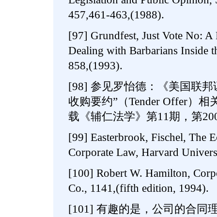
457,461-463,(1988).
[97] Grundfest, Just Vote No: A 
Dealing with Barbarians Inside t
858,(1993).
[98] 参见罗怡德：《美国联
收购要约”（Tender Offe
载《辅仁法学》第11期，第20
[99] Easterbrook, Fischel, The 
Corporate Law, Harvard Universi
[100] Robert W. Hamilton, Corpo
Co., 1141,(fifth edition, 1994).
[101] 有趣的是，公司的合