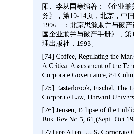
阳、李从国等编著：《企业兼
务》，第10-14页，北京，
1996，；北京思源兼并与破
国企业兼并与破产手册》，第
理出版社，1993。
[74] Coffee, Regulating the Mark
A Critical Assessment of the Ten
Corporate Governance, 84 Colum
[75] Easterbrook, Fischel, The 
Corporate Law, Harvard Universi
[76] Jensen, Eclipse of the Publ
Bus. Rev.No.5, 61,(Sept.-Oct.19
[77] see Allen, U. S. Corporate 