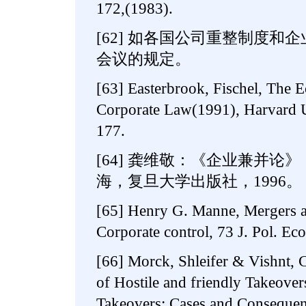
172,(1983).
[62] 如各国公司重整制度和
会议的规定。
[63] Easterbrook, Fischel, The 
Corporate Law(1991), Harvard U
177.
[64] 龚维敬：《企业兼并论》
海，复旦大学出版社，1996。
[65] Henry G. Manne, Mergers a
Corporate control, 73 J. Pol. Ec
[66] Morck, Shleifer & Vishnt, Ch
of Hostile and friendly Takeover
Takeovers: Cases and Conseque