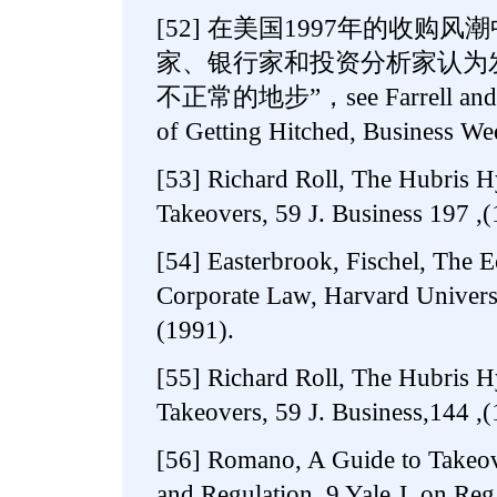
[52] 在美国1997年的收购
家、银行家和投资分析家认为
不正常的地步”，see Farrell and Me
of Getting Hitched, Business We
[53] Richard Roll, The Hubris H
Takeovers, 59 J. Business 197 ,(
[54] Easterbrook, Fischel, The 
Corporate Law, Harvard Universi
(1991).
[55] Richard Roll, The Hubris H
Takeovers, 59 J. Business,144 ,(
[56] Romano, A Guide to Takeov
and Regulation, 9 Yale J. on Reg