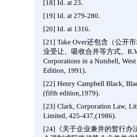
[18] Id. at 23.
[19] Id. at 279-280.
[20] Id. at 1316.
[21] Take Over还包含
业受让、吸收合并等方式。R.W.Hami
Corporations in a Nutshell, West
Edition, 1991).
[22] Henry Campbell Black, Blac
(fifth edition,1979).
[23] Clark, Corporation Law, L
Limited, 425-437,(1986).
[24]《关于企业兼并的暂行